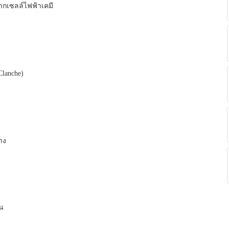
ากเซลล์ไฟฟ้าเคมี
Clanche)
าง
น