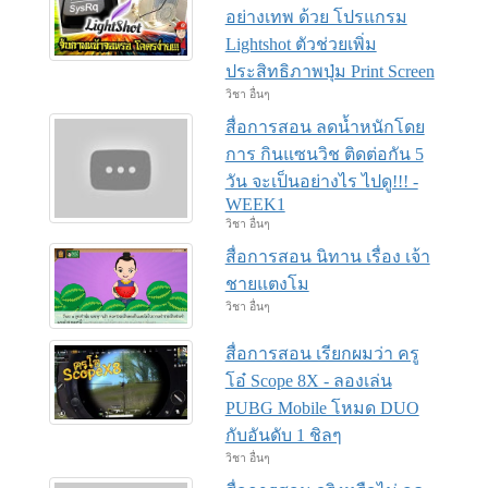
อย่างเทพ ด้วย โปรแกรม
Lightshot ตัวช่วยเพิ่ม
ประสิทธิภาพปุ่ม Print Screen
วิชา อื่นๆ
สื่อการสอน ลดน้ำหนักโดย
การ กินแซนวิช ติดต่อกัน 5
วัน จะเป็นอย่างไร ไปดู!!! -
WEEK1
วิชา อื่นๆ
สื่อการสอน นิทาน เรื่อง เจ้า
ชายแตงโม
วิชา อื่นๆ
สื่อการสอน เรียกผมว่า ครู
โอ๋ Scope 8X - ลองเล่น
PUBG Mobile โหมด DUO
กับอันดับ 1 ชิลๆ
วิชา อื่นๆ