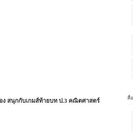
สื
่อง สนุกกับเกมส์ท้ายบท ป.3 คณิตศาสตร์