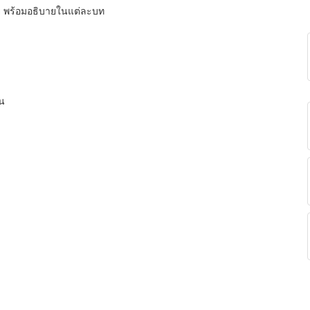
าย พร้อมอธิบายในแต่ละบท
น