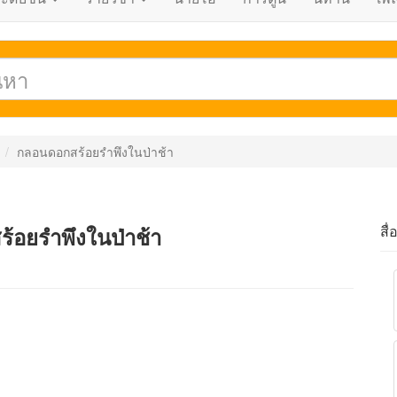
กลอนดอกสร้อยรำพึงในป่าช้า
สื่
้อยรำพึงในป่าช้า